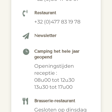

Restaurant
+32 (0)477 83 19 78

Newsletter

Camping het hele jaar
geopend
Openingstijden
receptie :
08u00 tot 12u30
13u30 tot 17u00

Brasserie-restaurant
Gesloten op dinsdag