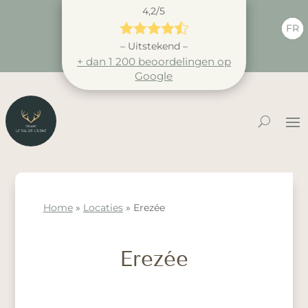
4,2/5





FR
– Uitstekend –
+ dan 1 200 beoordelingen op
Google
Home
»
Locaties
»
Erezée
Erezée