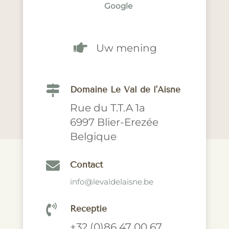
Google

Uw mening

Domaine Le Val de l'Aisne
Rue du T.T.A 1a
6997 Blier-Erezée
Belgique

Contact
info@levaldelaisne.be

Receptie
+32 (0)86 47 00 67