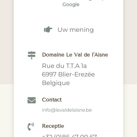
Google

Uw mening

Domaine Le Val de l'Aisne
Rue du T.T.A 1a
6997 Blier-Erezée
Belgique

Contact
info@levaldelaisne.be

Receptie
+32 (0)86 47 00 67