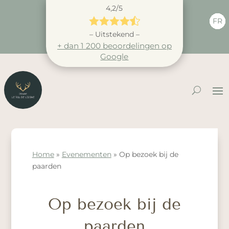
4,2/5





FR
– Uitstekend –
+ dan 1 200 beoordelingen op
Google
Home
»
Evenementen
»
Op bezoek bij de
paarden
Op bezoek bij de
paarden