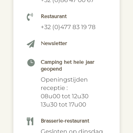

Restaurant
+32 (0)477 83 19 78

Newsletter

Camping het hele jaar
geopend
Openingstijden
receptie :
08u00 tot 12u30
13u30 tot 17u00

Brasserie-restaurant
Gesloten op dinsdag