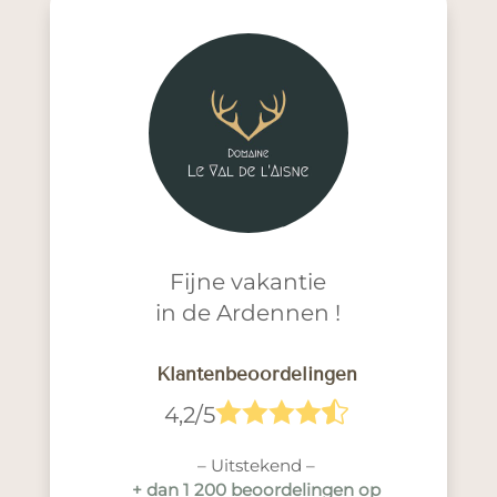
Fijne vakantie
in de Ardennen !
Klantenbeoordelingen





4,2/5
– Uitstekend –
+ dan 1 200 beoordelingen op