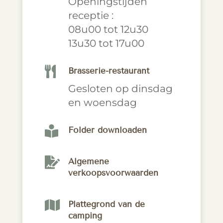
Openingstijden
receptie :
08u00 tot 12u30
13u30 tot 17u00

Brasserie-restaurant
Gesloten op dinsdag
en woensdag

Folder downloaden

Algemene
verkoopsvoorwaarden

Plattegrond van de
camping