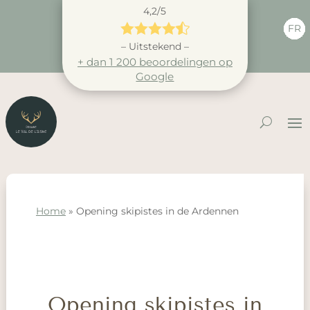
4,2/5





FR
– Uitstekend –
+ dan 1 200 beoordelingen op
Google
Home
»
Opening skipistes in de Ardennen
Opening skipistes in