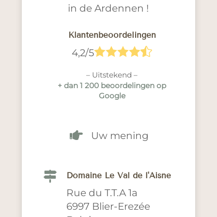
in de Ardennen !
Klantenbeoordelingen





4,2/5
– Uitstekend –
+ dan 1 200 beoordelingen op
Google

Uw mening

Domaine Le Val de l'Aisne
Rue du T.T.A 1a
6997 Blier-Erezée