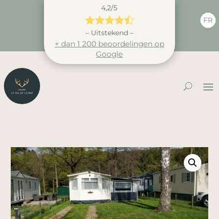
4,2/5





FR
– Uitstekend –
+ dan 1 200 beoordelingen op
Google