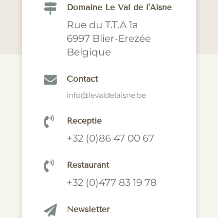

Domaine Le Val de l'Aisne
Rue du T.T.A 1a
6997 Blier-Erezée
Belgique

Contact
info@levaldelaisne.be

Receptie
+32 (0)86 47 00 67

Restaurant
+32 (0)477 83 19 78

Newsletter