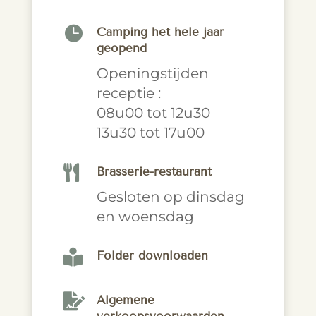

Camping het hele jaar
geopend
Openingstijden
receptie :
08u00 tot 12u30
13u30 tot 17u00

Brasserie-restaurant
Gesloten op dinsdag
en woensdag

Folder downloaden

Algemene