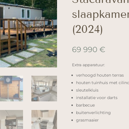
slaapkamer
(2024)
69 990
€
Extra apparatuur:
verhoogd houten terras
houten tuinhuis met cilind
sleutelkluis
installatie voor darts
barbecue
buitenverlichting
grasmaaier