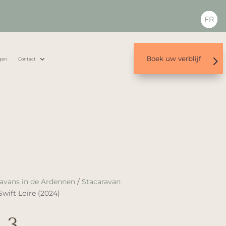
FR
Boek uw verblijf
gen
Contact
avans in de Ardennen
/
Stacaravan
wift Loire (2024)
 3