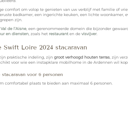
ubileerd.
ge comfort om volop te genieten van uw verblijf met familie of vri
geruste badkamer, een ingerichte keuken, een lichte woonkamer, ev
grepen zijn.
Val de l’Aisne
, een gerenommeerde domein die bijzonder gewaard
uur en diensten
, zoals het
restaurant
en de
visvijver
.
 Swift Loire 2024 stacaravan
ijn praktische indeling, zijn
groot verhoogd houten terras
, zijn ver
eschikt voor wie een instapklare mobilhome in de Ardennen wil kop
 stacaravan voor 6 personen
m comfortabel plaats te bieden aan maximaal 6 personen.