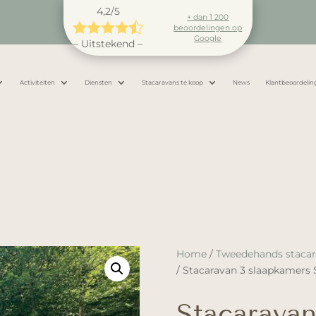
4,2/5
+ dan 1 200





beoordelingen op
Google
– Uitstekend –
Activiteiten
Diensten
Stacaravans te koop
News
Klantbeoordelin
Home
/
Tweedehands stacar
/ Stacaravan 3 slaapkamers S
Stacaravan