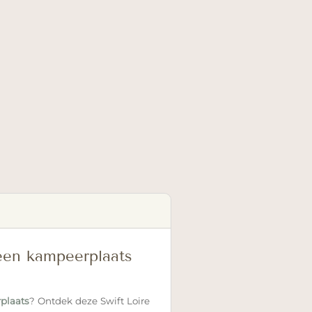
een kampeerplaats
plaats
? Ontdek deze Swift Loire