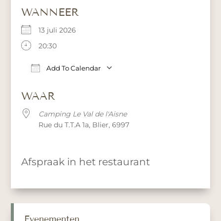
WANNEER
13 juli 2026
20:30
Add To Calendar
Download ICS
Google Calendar
iCa
WAAR
Camping Le Val de l'Aisne
Rue du T.T.A 1a, Blier, 6997
Afspraak in het restaurant
Evenementen