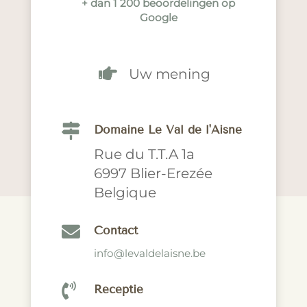
+ dan 1 200 beoordelingen op
Google

Uw mening

Domaine Le Val de l'Aisne
Rue du T.T.A 1a
6997 Blier-Erezée
Belgique

Contact
info@levaldelaisne.be

Receptie