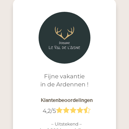
Fijne vakantie
in de Ardennen !
Klantenbeoordelingen





4,2/5
– Uitstekend –