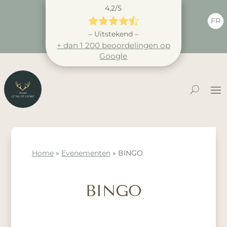
4,2/5





FR
– Uitstekend –
+ dan 1 200 beoordelingen op
Google
Home
»
Evenementen
»
BINGO
BINGO