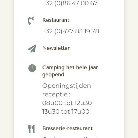
+32 (0)86 47 00 67

Restaurant
+32 (0)477 83 19 78

Newsletter

Camping het hele jaar
geopend
Openingstijden
receptie :
08u00 tot 12u30
13u30 tot 17u00

Brasserie-restaurant